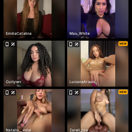
EmiliaCatalina
Mau_White
Curlyierr
LucianaAriaas_
Natalia__vidal
Zarell_roa