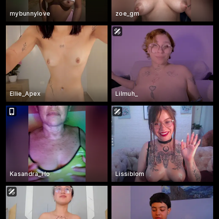
mybunnylove
zoe_gm
Ellie_Apex
Lilmuh_
Kasandra_Ho
Lissiblom