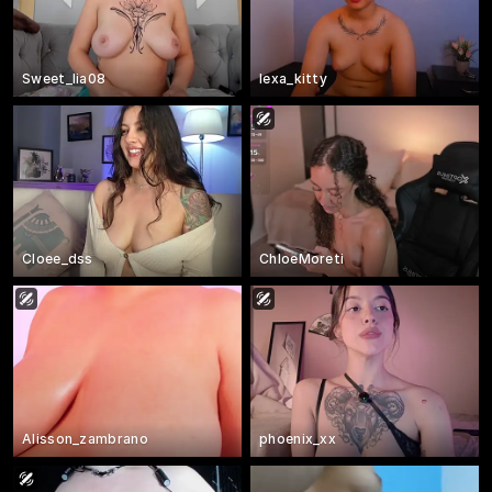
Sweet_lia08
lexa_kitty
Cloee_dss
ChloeMoreti
Alisson_zambrano
phoenix_xx