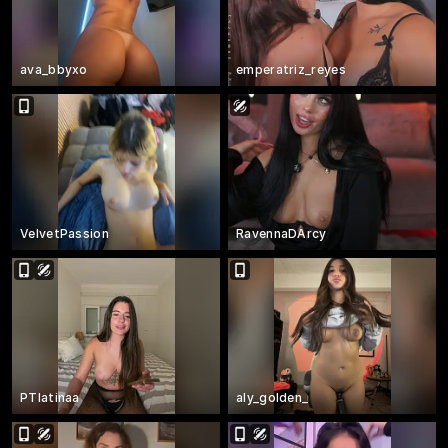
ava_bbyxo
emperatriz_reyes
VelvetPassion
RavennaDArcy
PTlatinaa
aly_golden_