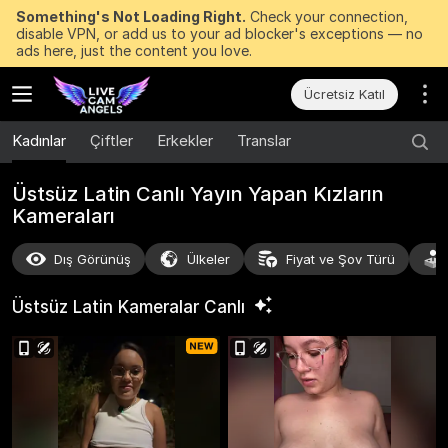
Something's Not Loading Right.
Check your connection,
disable VPN, or add us to your ad blocker's exceptions — no
ads here, just the content you love.
Ücretsiz Katıl
Kadınlar
Çiftler
Erkekler
Translar
Üstsüz Latin Canlı Yayın Yapan Kızların
Kameraları
Dış Görünüş
Ülkeler
Fiyat ve Şov Türü
Üstsüz Latin Kameralar
Canlı