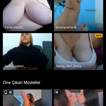
Cerecitaa02_
skinnysofia18
hanna_rabbit_
Sendy_Slut_Dirty
Öne Çıkan Modeller