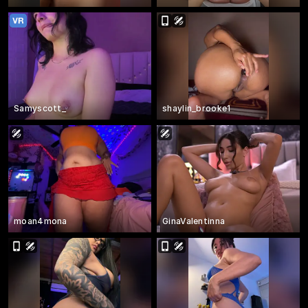
Samyscott_
shaylin_brooke1
moan4mona
GinaValentinna