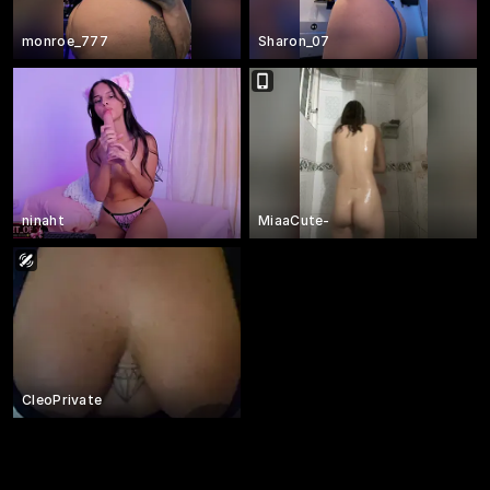
monroe_777
Sharon_07
ninaht
MiaaCute-
CleoPrivate